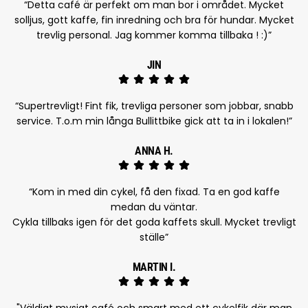
“Detta café är perfekt om man bor i området. Mycket
solljus, gott kaffe, fin inredning och bra för hundar. Mycket
trevlig personal. Jag kommer komma tillbaka ! :)”
JIN
“Supertrevligt! Fint fik, trevliga personer som jobbar, snabb
service. T.o.m min långa Bullittbike gick att ta in i lokalen!”
ANNA H.
“Kom in med din cykel, få den fixad. Ta en god kaffe
medan du väntar.
Cykla tillbaks igen för det goda kaffets skull. Mycket trevligt
ställe”
MARTIN I.
"Väldigt mysigt café och smart med ett cykelfik där man