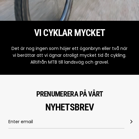
VI CYKLAR MYCKET
Det är nog ingen som höjer ett ögonbryn eller två när
vi berättar att vi ägnar otroligt mycket tid åt cykling.
Alltifrån MTB till landsväg och gravel.
PRENUMERERA PÅ VÅRT
NYHETSBREV