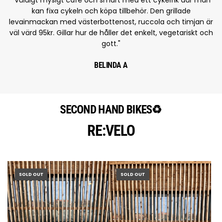
kan fixa cykeln och köpa tillbehör. Den grillade
levainmackan med västerbottenost, ruccola och timjan är
väl värd 95kr. Gillar hur de håller det enkelt, vegetariskt och
gott."
BELINDA A
SECOND HAND BIKES♻️
RE:VELO
SOLD OUT
SOLD OUT