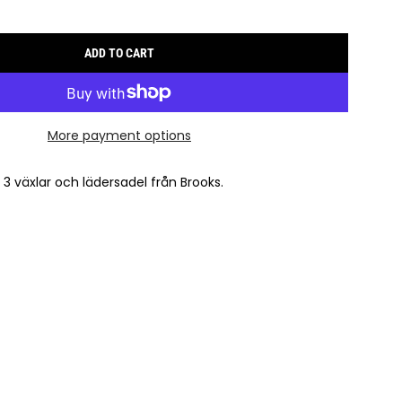
ADD TO CART
L
O
A
D
More payment options
I
N
G
 växlar och lädersadel från Brooks.
.
.
.