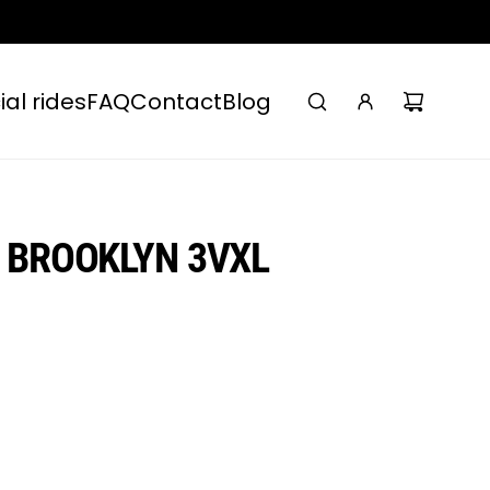
ial rides
FAQ
Contact
Blog
 BROOKLYN 3VXL