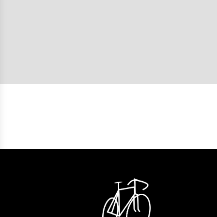
Lease a Bike förmånskalkylator