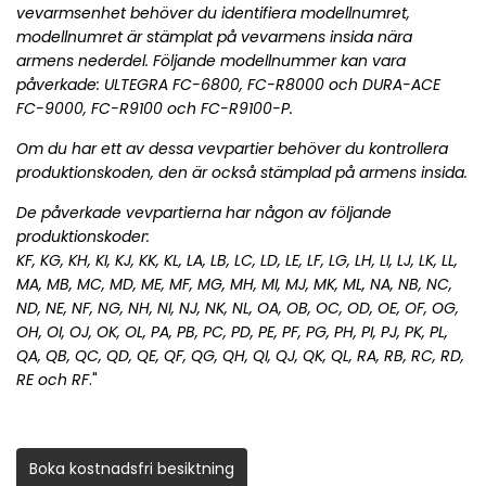
vevarmsenhet behöver du identifiera modellnumret,
modellnumret är stämplat på vevarmens insida nära
armens nederdel. Följande modellnummer kan vara
påverkade: ULTEGRA FC-6800, FC-R8000 och DURA-ACE
FC-9000, FC-R9100 och FC-R9100-P.
Om du har ett av dessa vevpartier behöver du kontrollera
produktionskoden, den är också stämplad på armens insida.
De påverkade vevpartierna har någon av följande
produktionskoder:
KF, KG, KH, KI, KJ, KK, KL, LA, LB, LC, LD, LE, LF, LG, LH, LI, LJ, LK, LL,
MA, MB, MC, MD, ME, MF, MG, MH, MI, MJ, MK, ML, NA, NB, NC,
ND, NE, NF, NG, NH, NI, NJ, NK, NL, OA, OB, OC, OD, OE, OF, OG,
OH, OI, OJ, OK, OL, PA, PB, PC, PD, PE, PF, PG, PH, PI, PJ, PK, PL,
QA, QB, QC, QD, QE, QF, QG, QH, QI, QJ, QK, QL, RA, RB, RC, RD,
RE och RF
."
Boka kostnadsfri besiktning